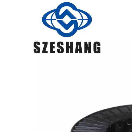
0.06~0.15
1.40~1.85
0.8~1.15
≤0.035
≤0.025
≥500
≥420
≥22
≥27(-30℃)
适用
6
ER70S-
于低
6 JIS
碳
YGW12
钢、
低合
金钢
结构
的焊
接
主要
用于
碳钢
低合
金钢
GB/T
的焊
ER50-3
接
ER50-
AWS
0.06~0.15
0.9~1.4
0.45~0.75
≤0.035
≤0.025
≥500
≥420
≥22
≥27(-18℃)
应用
3
ER70S-
于低
3 JIS
碳钢
YGW16
和低
合金
钢结
构的
焊接
主要
用于
低合
金钢
高强
GB/T
钢的
ER60-G
ER60-
焊接
AWS
≤0.10
1.4~1.90
0.50~0.95
≤0.025
≤0.025
≥620
≥490
≥19
≥47
G
应用
ER80S-
于低
G
合金
高强
度钢
的焊
接
主要
用于
焊接
碳
钢、
低合
金钢