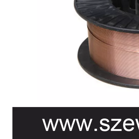
结构
ER49-
GB/T
≤0.11
1.8~2.10
0.65~0.95
≤0.03
≤0.03
≥490
≥372
≥20
≥47(成年)
适用
1
ER49-1
于低
碳
钢、
低合
金钢
结构
的焊
接