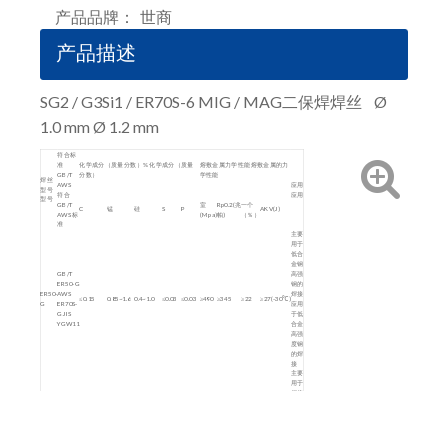
产品品牌：
世商
产品描述
SG2 / G3Si1 / ER70S-6 MIG / MAG二保焊焊丝 Ø
1.0 mm Ø 1.2 mm
符合标
准
化学成分（质量分数）% 化学成分（质量
熔敷金属力学性能熔敷金属的力
GB/T
分数）
学性能
焊丝
AWS
应用
型号
符合
应用
型号
GB/T
室
Rp0.2(兆
一个
C
锰
硅
S
P
AKV(J)
AWS 标
(Mpa)
帕)
（％）
准
主要
用于
低合
金钢
GB/T
高强
ER50-G
钢的
ER50-
AWS
焊接
≤0.15
0.85~1.6
0.4~1.0
≤0.03
≤0.03
≥490
≥345
≥22
≥27(-30℃)
G
ER70S-
应用
G JIS
于低
YGW11
合金
高强
度钢
的焊
接
主要
用于
焊接
碳
钢、
低合
GB/T
金钢
ER50-6
结构
ER50-
AWS