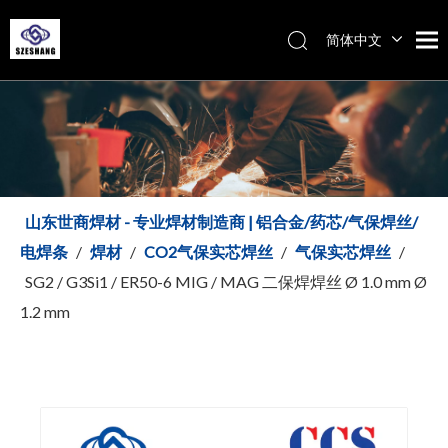
简体中文
Español
Italiano
English
山东世商焊材 - 专业焊材制造商 | 铝合金/药芯/气保焊丝/
电焊条
/
焊材
/
CO2气保实芯焊丝
/
气保实芯焊丝
/
SG2 / G3Si1 / ER50-6 MIG / MAG 二保焊焊丝 Ø 1.0 mm Ø
1.2 mm