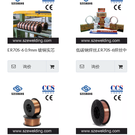
ER70S-6 0.9mm 镀铜实芯
低碳钢焊丝,ER70S-6焊丝中
MIG 焊丝，微细焊丝，
国制造商
CO2 气体保护焊丝
询价
询价