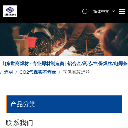
简体中文
Español
Italiano
English
山东世商焊材 - 专业焊材制造商 | 铝合金/药芯/气保焊丝/电焊条
/
焊材
/
CO2气保实芯焊丝
/
气保实芯焊丝
产品分类
联系我们