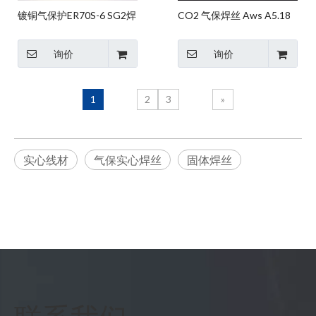
镀铜气保护ER70S-6 SG2焊
CO2 气保焊丝 Aws A5.18
接产品实心氩弧焊CO2
Er70s-6 Sg2
MIG焊丝
询价
询价
1
2
3
»
实心线材
气保实心焊丝
固体焊丝