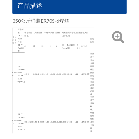
产品描述
350公斤桶装ER70S-6焊丝
符合标
准
化学成分（质量分数）% 化学成分（质量
熔敷金属力学性能 熔敷金属的
GB/T
分数）
力学性能
焊丝
AWS
应用
型号
符合
应用
型号
GB/T
室
Rp0.2(兆
一个
C
锰
硅
S
P
AKV(J)
AWS 标
(Mpa)
帕)
（％）
准
主要
用于
低合
金钢
GB/T
高强
ER50-G
钢的
ER50-
AWS
焊接
≤0.15
0.85~1.6
0.4~1.0
≤0.03
≤0.03
≥490
≥345
≥22
≥27(-30℃)
G
ER70S-
应用
G JIS
于低
YGW11
合金
高强
度钢
的焊
接
主要
用于
焊接
碳
钢、
低合
GB/T
金钢
ER50-6
结构
ER50-
AWS
0.06~0.15
1.40~1.85
0.8~1.15
≤0.035
≤0.025
≥500
≥420
≥22
≥27(-30℃)
适用
6
ER70S-
于低
6 JIS
碳
YGW12
钢、
低合
金钢