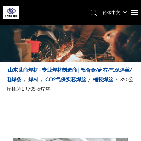
简体中文
Español
Italiano
English
山东世商焊材 - 专业焊材制造商 | 铝合金/药芯/气保焊丝/
电焊条
/
焊材
/
CO2气保实芯焊丝
/
桶装焊丝
/
350公
斤桶装ER70S-6焊丝