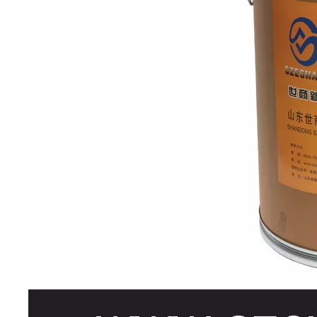
金钢
结构
的焊
接