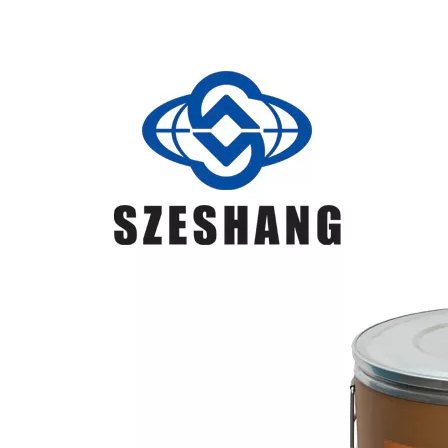
结构
的焊
接
主要
用于
碳钢
低合
金钢
GB/T
的焊
ER50-3
接
ER50-
AWS
0.06~0.15
0.9~1.4
0.45~0.75
≤0.035
≤0.025
≥500
≥420
≥22
≥27(-18℃)
应用
3
ER70S-
于低
3 JIS
碳钢
YGW16
和低
合金
钢结
构的
焊接
主要
用于
低合
金钢
高强
GB/T
钢的
ER60-G
ER60-
焊接
AWS
≤0.10
1.4~1.90
0.50~0.95
≤0.025
≤0.025
≥620
≥490
≥19
≥47
G
应用
ER80S-
于低
G
合金
高强
度钢
的焊
接
主要
用于
焊接
碳
钢、
低合
金钢
结构
ER49-
GB/T
≤0.11
1.8~2.10
0.65~0.95
≤0.03
≤0.03
≥490
≥372
≥20
≥47(成年)
适用
1
ER49-1
于低
碳
钢、
低合