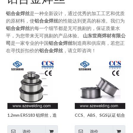
铝合金焊丝
是一种全新设计，通过优秀的加工工艺和优质
的原材料，使
铝合金焊丝
的性能达到更高的标准。我们为
铝合金焊丝
的每一个细节都是无可挑剔的，保证质量水
平，为您带来无可挑剔的产品体验。
山东世商焊材有限公
司
是一家专业的中国
铝合金焊丝
制造商和供应商，若您正
在寻找折扣价的
铝合金焊丝
，请立即咨询！
1.2mm ER5183 铝焊丝，造
CCS、ABS、SGS认证 铝合
船用铝合金焊丝，中国制造
金焊丝
的铝填充金属
询价
询价