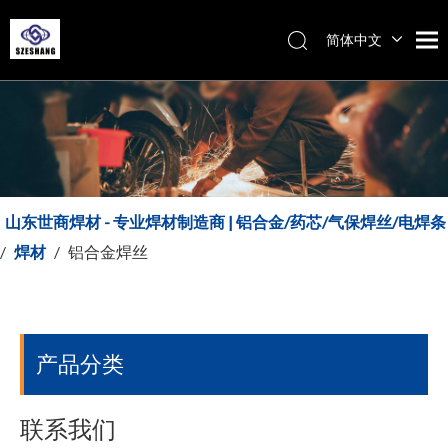
简体中文
Español
Italiano
English
山东世商焊材 - 专业焊材制造商 | 铝合金/药芯/气保焊丝/电焊条
/
焊材
/
铝合金焊丝
产品分类
联系我们