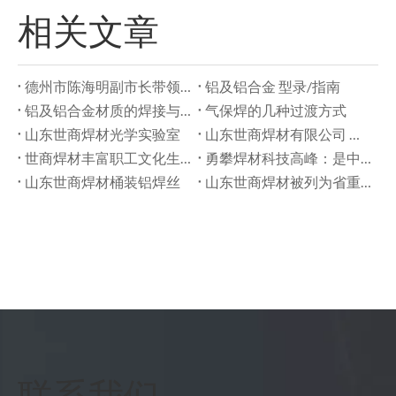
相关文章
德州市陈海明副市长带领市商务局有关领导莅临世商焊材参观考察
铝及铝合金 型录/指南
铝及铝合金材质的焊接与检查
气保焊的几种过渡方式
山东世商焊材光学实验室
山东世商焊材有限公司 晨会小游戏 猜丁壳大作战
世商焊材丰富职工文化生活 增强职工工作热情
勇攀焊材科技高峰：是中国商报对世商的肯定 更是每一代世商人持之以恒的信念
山东世商焊材桶装铝焊丝
山东世商焊材被列为省重点观摩企业之一