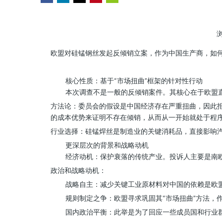
["wechat","weibo","qzone","douban","email"]
欧盟对硅锰钢丝发起反倾销立案，作为中国生产商，如
核心性质：基于“市场扭曲”框架的针对性行动
本次调查不是一般的反倾销案件。其核心在于欧盟直
方法论：委员会的假设是中国经济存在严重扭曲，因此拒
的成本优势来证明不存在倾销，从而从一开始就处于程
行业选择：硅锰焊丝是制造业的关键消耗品，直接影响汽
更深层次的背景和战略动机
经济动机：保护衰落的传统产业。投诉人主要是南
政治和战略动机：
战略自主：减少关键工业原材料对中国的依赖是欧
规则制定之争：欧盟寻求巩固其“市场扭曲”方法，
国内政治平衡：此举是为了回应一些成员国和行业