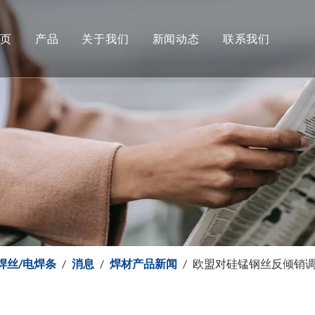
首页
产品
关于我们
新闻动态
联系我们
铝及铝合金焊丝
下载
世商焊材新闻
二保焊实芯焊丝
常问问题
焊接产品新闻
证书
药芯焊丝
电焊条
不锈钢焊丝
保焊丝/电焊条
/
消息
/
焊材产品新闻
/
欧盟对硅锰钢丝反倾销