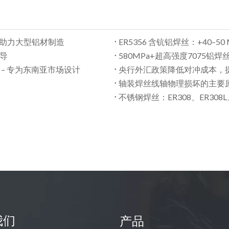
焊丝助力大型铝材制造
ER5356 含钪铝焊丝：+40–5
指导
580MPa+超高强度7075铝焊
 – 专为东南亚市场设计
央行外汇政策降低对冲成本，
轴装焊丝线轴物理损坏的主要
不锈钢焊丝：ER308、ER308L、
我们
产品