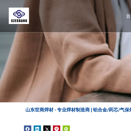
山东世商焊材 - 专业焊材制造商 | 铝合金/药芯/气