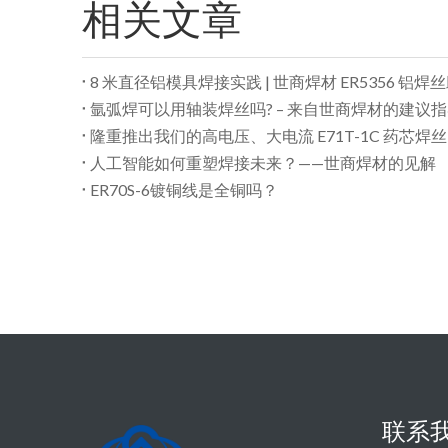
相关文章
8 米直径铝模具焊接实践 | 世商焊材 ER5356 铝
氩弧焊可以用轴装焊丝吗? – 来自世商焊材的建议
隆重推出我们的高电压、大电流 E71T-1C 药芯焊丝
人工智能如何重塑焊接未来？——世商焊材的见解
ER70S-6镀铜线是全铜吗？
联系