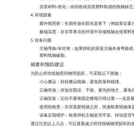
劣质材料/老化：由回收或劣质塑料制成的线轴缺
4. 环境因素
紫外线照射：长期存放在阳光直射下（例如靠近窗
极端温度：在非常寒冷的环境中存储线轴会使塑料
5. 设备问题
主轴弯曲/未对准：如果焊机的安装主轴本身弯曲
塑料线轴破裂。
摘要和预防建议
为防止焊丝线轴受到物理损坏，可采取以下措施：
小心搬运：轻轻搬运线轴，避免跌落和碰撞。
正确存放：存放在阴凉、干燥、避光的地方，避免
正确安装：记住不要将固定螺母拧得过紧——这是
使用前检查：在安装新线轴之前，快速检查线轴体
设备定期维护：检查焊机主轴是否平直、转动是否
通过注意以上几点，可以显着减少焊丝线轴物理损坏的