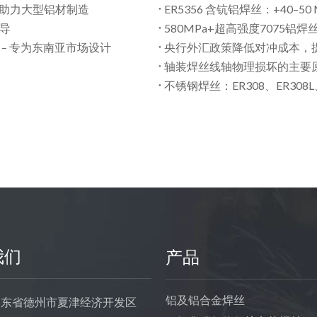
焊丝助力大型铝材制造
ER5356 含钪铝焊丝：+40–5
指导
580MPa+超高强度7075铝焊
 – 专为东南亚市场设计
央行外汇政策降低对冲成本，
轴装焊丝线轴物理损坏的主要
不锈钢焊丝：ER308、ER308L、
我们
产品
铝及铝合金焊丝
东省德州市夏津经济开发区