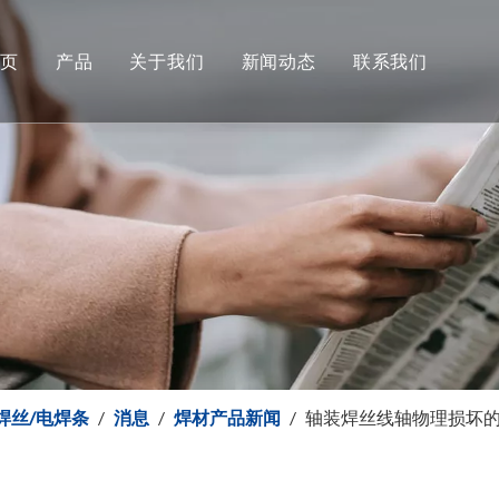
首页
产品
关于我们
新闻动态
联系我们
铝及铝合金焊丝
下载
世商焊材新闻
二保焊实芯焊丝
常问问题
焊接产品新闻
证书
药芯焊丝
电焊条
不锈钢焊丝
保焊丝/电焊条
/
消息
/
焊材产品新闻
/
轴装焊丝线轴物理损坏