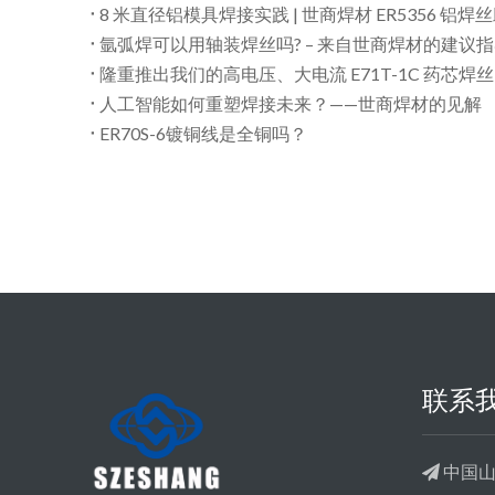
8 米直径铝模具焊接实践 | 世商焊材 ER5356 铝
氩弧焊可以用轴装焊丝吗? – 来自世商焊材的建议
隆重推出我们的高电压、大电流 E71T-1C 药芯焊丝
人工智能如何重塑焊接未来？——世商焊材的见解
ER70S-6镀铜线是全铜吗？
联系
中国山
