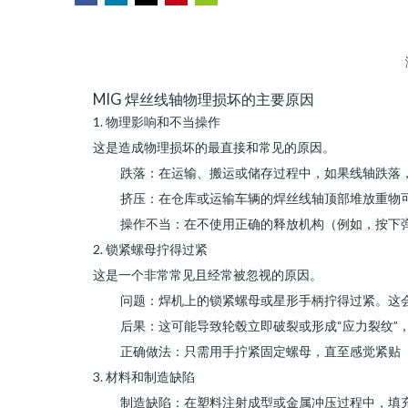
["wechat","weibo","qzone","douban","email"]
MIG 焊丝线轴物理损坏的主要原因
1. 物理影响和不当操作
这是造成物理损坏的最直接和常见的原因。
跌落：在运输、搬运或储存过程中，如果线轴跌落
挤压：在仓库或运输车辆的焊丝线轴顶部堆放重物
操作不当：在不使用正确的释放机构（例如，按下
2. 锁紧螺母拧得过紧
这是一个非常常见且经常被忽视的原因。
问题：焊机上的锁紧螺母或星形手柄拧得过紧。这
后果：这可能导致轮毂立即破裂或形成“应力裂纹”
正确做法：只需用手拧紧固定螺母，直至感觉紧贴
3. 材料和制造缺陷
制造缺陷：在塑料注射成型或金属冲压过程中，填