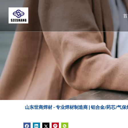
山东世商焊材 - 专业焊材制造商 | 铝合金/药芯/气