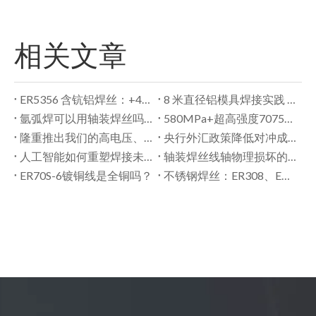
相关文章
ER5356 含钪铝焊丝：+40–50 MPa 焊接强度 – 真实测试数据
8 米直径铝模具焊接实践 | Szeshang Welding ER5356 MIG 焊丝助力大型铝材制造
氩弧焊可以用轴装焊丝吗? – 来自世商焊材的建议指导
580MPa+超高强度7075铝焊丝
隆重推出我们的高电压、大电流 E71T-1C 药芯焊丝 – 专为东南亚市场设计
央行外汇政策降低对冲成本，提振焊丝出口商
人工智能如何重塑焊接未来？——世商焊材的见解
轴装焊丝线轴物理损坏的主要原因
ER70S-6镀铜线是全铜吗？
不锈钢焊丝：ER308、ER308L、ER308LSi 选择指南