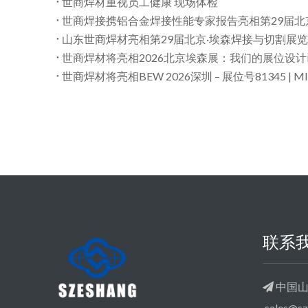
世商焊材重视员工健康 现场体检
世商焊接携铝合金焊接性能专家报告亮相第29届北
山东世商焊材亮相第29届北京·埃森焊接与切割展
世商焊材将亮相2026北京埃森展：我们的展位设
世商焊材将亮相BEW 2026深圳 – 展位号81345 | 
联系
中国山

sales@s