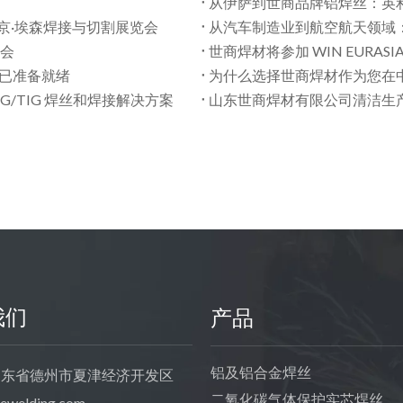
从伊萨到世商品牌铝焊丝：英
京·埃森焊接与切割展览会
从汽车制造业到航空航天领域
览会
世商焊材将参加 WIN EURASIA 
计已准备就绪
为什么选择世商焊材作为您在
MIG/TIG 焊丝和焊接解决方案
山东世商焊材有限公司清洁生
我们
产品
铝及铝合金焊丝
东省德州市夏津经济开发区
二氧化碳气体保护实芯焊丝
zewelding.com