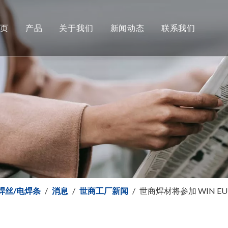
首页
产品
关于我们
新闻动态
联系我们
铝及铝合金焊丝
下载
世商焊材新闻
二保焊实芯焊丝
常问问题
焊接产品新闻
证书
药芯焊丝
电焊条
不锈钢焊丝
保焊丝/电焊条
/
消息
/
世商工厂新闻
/
世商焊材将参加 WIN EURA