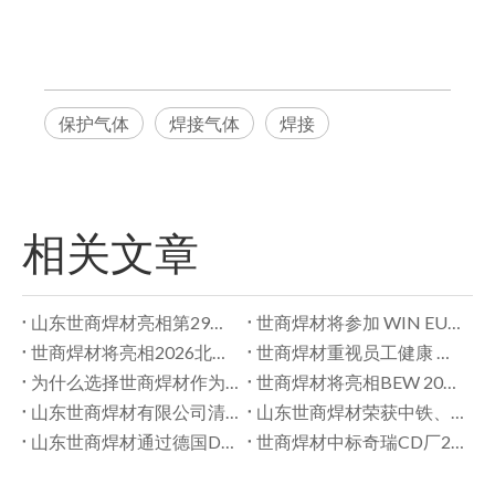
保护气体
焊接气体
焊接
相关文章
山东世商焊材亮相第29届北京·埃森焊接与切割展览会
世商焊材将参加 WIN EURASIA 2026 – 展位 C194 |机器人焊接耗材
世商焊材将亮相2026北京埃森展：我们的展位设计已准备就绪
世商焊材重视员工健康 现场体检
为什么选择世商焊材作为您在中国的焊接材料供应商？
世商焊材将亮相BEW 2026深圳 – 展位号81345 | MIG/TIG 焊丝和焊接解决方案
山东世商焊材有限公司清洁生产审核结果公示
山东世商焊材荣获中铁、中石化双重认可
山东世商焊材通过德国DB现场测试
世商焊材中标奇瑞CD厂2026年焊丝项目